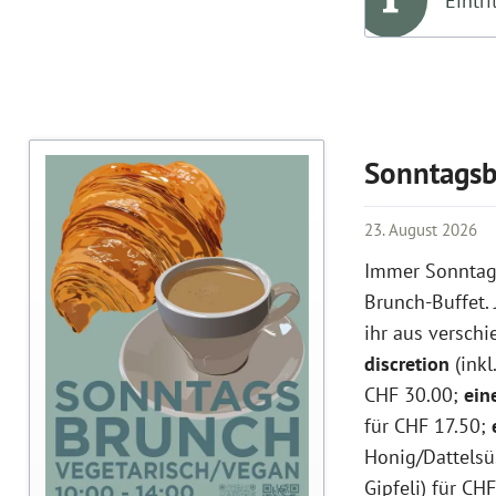
Eintri
Sonntags
23. August 2026
Immer Sonntags
Brunch-Buffet. 
ihr aus versch
discretion
(inkl
CHF 30.00;
ein
für CHF 17.50;
Honig/Dattelsü
Gipfeli) für CH