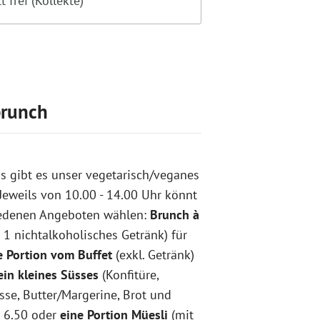
tt frei (Kollekte)
brunch
 gibt es unser vegetarisch/veganes
Jeweils von 10.00 - 14.00 Uhr könnt
iedenen Angeboten wählen:
Brunch à
. 1 nichtalkoholisches Getränk) für
e Portion vom Buffet
(exkl. Getränk)
ein kleines Süsses
(Konfitüre,
sse, Butter/Margerine, Brot und
F 6.50 oder
eine Portion Müesli
(mit