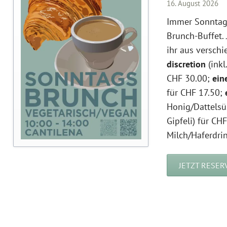
16. August 2026
Immer Sonntags
Brunch-Buffet. 
ihr aus versch
discretion
(inkl
CHF 30.00;
ein
für CHF 17.50;
Honig/Dattelsü
Gipfeli) für CH
Milch/Haferdrin
JETZT RESER