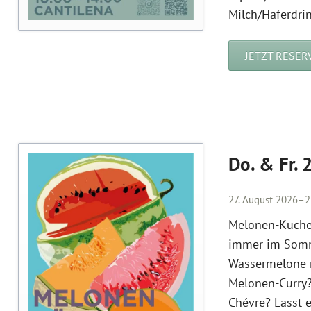
Milch/Haferdrin
JETZT RESER
Do. & Fr. 
27. August 2026–2
Melonen-Küche!
immer im Somme
Wassermelone m
Melonen-Curry?
Chévre? Lasst 