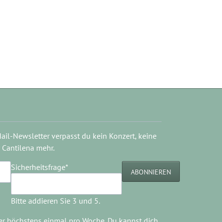
il-Newsletter verpasst du kein Konzert, keine
 Cantilena mehr.
Pflichtfeld
Sicherheitsfrage
*
ABONNIEREN
Bitte addieren Sie 3 und 5.
er höchstens einmal pro Woche. Du kannst dich