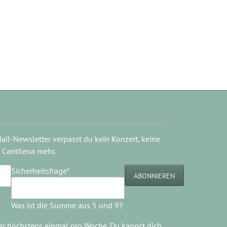
il-Newsletter verpasst du kein Konzert, keine
 Cantilena mehr.
Pflichtfeld
Sicherheitsfrage
*
ABONNIEREN
Was ist die Summe aus 5 und 9?
er höchstens einmal pro Woche. Du kannst dich